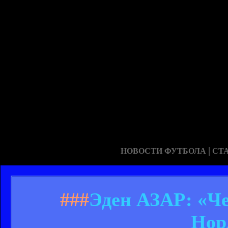
|
НОВОСТИ ФУТБОЛА
СТ
###
Эден АЗАР: «Че
Нор