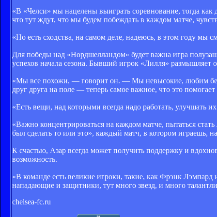
«В «Челси» мы нацелены выиграть соревнование, тогда как
что тут ждут, что мы будем побеждать в каждом матче, чувств
«Но есть сходства, на самом деле, надеюсь, в этом году мы 
Для победы над «Нордшелландом» будет важна игра полузащи
успехов начала сезона. Бывший игрок «Лилля» размышляет об 
«Мы все похожи, — говорит он. — Мы невысокие, любим бега
друг друга на поле — теперь самое важное, что это помогает
«Есть вещи, над которыми всегда надо работать, улучшать и
«Важно концентрироваться на каждом матче, пытаться стать 
был сделать то или это», каждый матч, в котором играешь, н
К счастью, Азар всегда может получить поддержку и вдохно
возможность.
«В команде есть великие игроки, такие, как Фрэнк Лэмпард
нападающие и защитники, тут много звезд, и много талантлив
chelsea-fc.ru