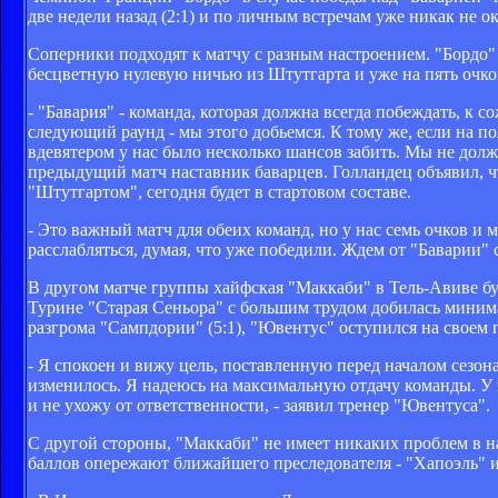
две недели назад (2:1) и по личным встречам уже никак не о
Соперники подходят к матчу с разным настроением. "Бордо" 
бесцветную нулевую ничью из Штутгарта и уже на пять очко
- "Бавария" - команда, которая должна всегда побеждать, к с
следующий раунд - мы этого добьемся. К тому же, если на по
вдевятером у нас было несколько шансов забить. Мы не долж
предыдущий матч наставник баварцев. Голландец объявил, чт
"Штутгартом", сегодня будет в стартовом составе.
- Это важный матч для обеих команд, но у нас семь очков и
расслабляться, думая, что уже победили. Ждем от "Баварии"
В другом матче группы хайфская "Маккаби" в Тель-Авиве бу
Турине "Старая Сеньора" с большим трудом добилась минима
разгрома "Сампдории" (5:1), "Ювентус" оступился на своем п
- Я спокоен и вижу цель, поставленную перед началом сезо
изменилось. Я надеюсь на максимальную отдачу команды. У н
и не ухожу от ответственности, - заявил тренер "Ювентуса".
С другой стороны, "Маккаби" не имеет никаких проблем в н
баллов опережают ближайшего преследователя - "Хапоэль" и