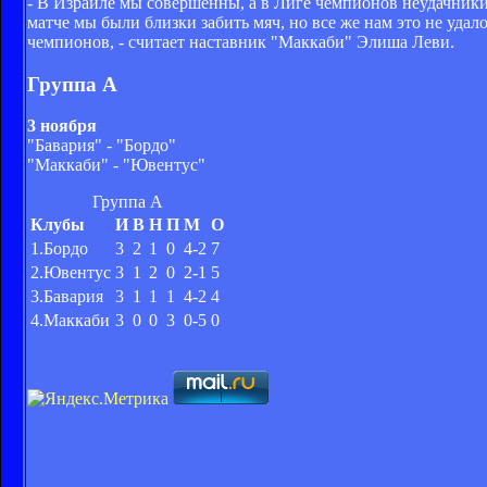
- В Израиле мы совершенны, а в Лиге чемпионов неудачник
матче мы были близки забить мяч, но все же нам это не уда
чемпионов, - считает наставник "Маккаби" Элиша Леви.
Группа А
3 ноября
"Бавария" - "Бордо"
"Маккаби" - "Ювентус"
Группа А
Клубы
И
В
Н
П
М
О
1.Бордо
3
2
1
0
4-2
7
2.Ювентус
3
1
2
0
2-1
5
3.Бавария
3
1
1
1
4-2
4
4.Маккаби
3
0
0
3
0-5
0