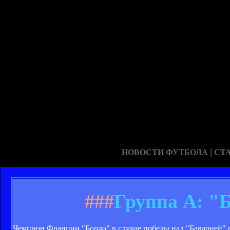
|
НОВОСТИ ФУТБОЛА
СТ
###
Группа А: "Б
Чемпион Франции "Бордо" в случае победы над "Баварией" 