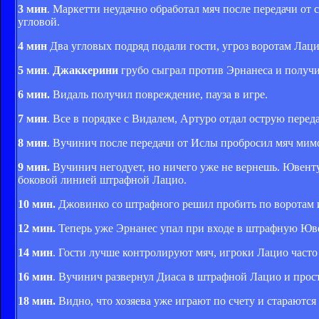
3 мин
. Маркетти неудачно обработал мяч после передачи о
угловой.
4 мин
Два угловых подряд подали гости, угроз воротам Лаци
5 мин
.
Джаккерини
грубо сыграл против Эрнанеса и получ
6 мин.
Видаль получил повреждение, пауза в игре.
7 мин
. Все в порядке с Видалем, Артуро отдал острую перед
8 мин
. Вучинич после передачи от Ислы пробросил мяч мимо
9 мин.
Вучинич негодует, но ничего уже не вернешь. Ювенту
боковой линией штрафной Лацио.
10 мин.
Джовинко со штрафного решил пробить по воротам 
12 мин.
Теперь уже Эрнанес упал при входе в штрафную Юве,
14 мин
. Гости лучше контролируют мяч, игроки Лацио част
16 мин
. Вучинич развернул Диаса в штрафной Лацио и прост
18 мин.
Видно, что хозяева уже играют по счету и стараются 