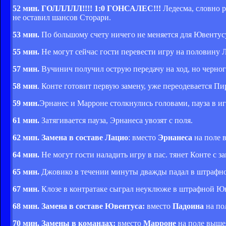
52 мин. ГОЛЛЛЛЛ!!!! 1:0 ГОНСАЛЕС!!!
Ледесма, словно р
не оставил шансов Сторари.
53 мин.
По большому счету ничего не меняется для Ювентусу,
55 мин.
Не могут сейчас гости перевести игру на половину Л
57 мин.
Вучинич получил острую передачу на ход, но черно
58 мин
. Конте готовит первую замену, уже переодевается Пи
59 мин.
Эрнанес и Марроне столкнулись головами, пауза в иг
61 мин.
Затягивается пауза, Эрнанеса увозят с поля.
62 мин. Замена в составе Лацио
: вместо
Эрнанеса
на поле 
64 мин.
Не могут гости наладить игру в пас. тянет Конте с з
65 мин.
Джовико в течении минуты дважды падал в штрафной
67 мин.
Клозе в контратаке сыграл неуклюже в штрафной Юв
68 мин. Замена в составе Ювентуса:
вместо
Падоина
на по
70 мин. Замены в командах:
вместо
Марроне
на поле выше