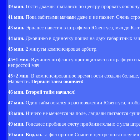
39 мин
. Гости дважды пытались по центру прорвать оборону 
41 мин.
Пока забитыми мячами даже и не пахнет. Очень стро
43 мин.
Эрнанес навесил в штрафную Ювентуса, мяч до Клоз
44 мин.
Джовинко в одиночку пошел на двух габаритных защ
45 мин
. 2 минуты компенсировал арбитр.
45+1 мин.
Вучинич по флангу протащил мяч в штрафную и мо
непростой мяч.
45+2 мин
. В компенсированное время гости создали больше,
Маркетти.
Первый тайм окончен!
46 мин. Второй тайм начался!
47 мин.
Один тайм остался в распоряжении Ювентуса, чтобы 
48 мин.
Ничего не меняется на поле, лациали пытаются сушит
49 мин.
Гонсалес пробивал слету приблизительно с угла штр
50 мин
.
Видаль
за фол против Сиани в центре поля получи