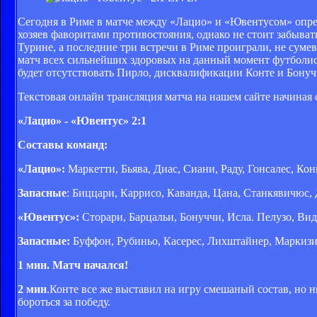
Сегодня в Риме в матче между «Лацио» и «Ювентусом» опред
хозяев фаворитами противостояния, однако не стоит забыват
Турине, а последние три встречи в Риме проиграли, не суме
матч всех сильнейших здоровых на данный момент футболист
будет отсутствовать Пирло, дисквалификации Конте и Бонуч
Текстовая онлайн трансляция матча на нашем сайте начиная с
«Лацио» - «Ювентус» 2:1
Составы команд:
«Лацио»:
Маркетти, Бьява, Диас, Сиани, Раду, Гонсалес, Кон
Запасные
: Биццари, Каррисо, Каванда, Цана, Станкявичюс, 
«Ювентус»:
Сторари, Барцальи, Бонуччи, Исла. Пелузо, Ви
Запасные:
Буффон, Рубиньо, Касерес, Лихштайнер, Маркизио
1 мин. Матч начался!
2 мин
.Конте все же выставил на игру смешаный состав, но н
бороться за победу.