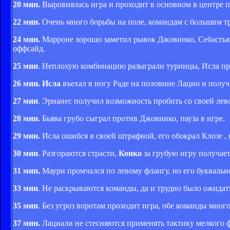
20 мин.
Выровнялась игра и проходит в основном в центре п
22 мин.
Очень много борьбы на поле, командам с большим т
24 мин.
Марроне хорошо заметил рывок Джовинко, Себастьян
оффсайд.
25 мин
. Неплохую комбинацию разыграли туринцы, Исла про
26 мин. Исла
въехал в ногу Раде на половине Лацио и полу
27 мин
. Эрнанес получил возможность пробить со своей лев
28 мин.
Бьява грубо сыграл против Джовинко, пауза в игре.
29 мин.
Исла ошибся в своей штрафной, его обокрал Клозе ,
30 мин
. Разгораются страсти,
Конко
за грубую игру получае
31 мин.
Маури промчался по левому флангу, но его буквальн
33 мин
. Не раскрываются команды, да и трудно было ожидать
35 мин
. Без угроз воротам проходит игра, обе команды мно
37 мин.
Лациали не стесняются применять тактику мелкого 