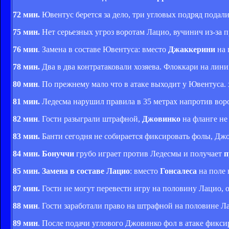
72 мин.
Ювентус берется за дело, три угловых подряд подали
75 мин.
Нет серьезных угроз воротам Лацио, вучинич из-за 
76 мин
. Замена в составе Ювентуса: вместо
Джаккерини
на 
78 мин.
Два в два контратаковали хозяева. Флоккари на лин
80 мин
. По прежнему мало что в атаке выходит у Ювентуса. 
81 мин.
Ледесма нарушил правила в 35 метрах напротив вор
82 мин
. Гости разыграли штрафной,
Джовинко
на фланге не
83 мин.
Банти сегодня не собирается фиксировать фолы, Джо
84 мин. Бонуччи
грубо играет против Ледесмы и получает
п
85 мин. Замена в составе Лацио
: вместо
Гонсалеса
на поле
87 мин.
Гости не могут перевести игру на половину Лацио, о
88 мин
. Гости заработали право на штрафной на половине Ла
89 мин
. После подачи углового Джовинко фол в атаке фикси