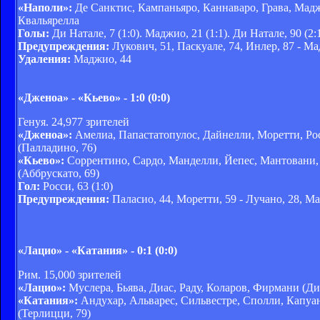
«Наполи»:
Де Санктис, Кампаньяро, Каннаваро, Грава, Маджи
Квальярелла
Голы:
Ди Натале, 7 (1:0). Маджио, 21 (1:1). Ди Натале, 90 (2:1
Предупреждения:
Лукович, 51, Паскуале, 74, Инлер, 87 - Ма
Удаления:
Маджио, 44
«Дженоа» - «Кьево» - 1:0 (0:0)
Генуя. 24,977 зрителей
«Дженоа»:
Амелиа, Папастатопулос, Дайнелли, Моретти, Рос
(Палладино, 76)
«Кьево»:
Соррентино, Сардо, Манделли, Йепес, Мантовани, 
(Аббрускато, 69)
Гол:
Росси, 63 (1:0)
Предупреждения:
Паласио, 44, Моретти, 59 - Лучано, 28, Ма
«Лацио» - «Катания» - 0:1 (0:0)
Рим. 15,000 зрителей
«Лацио»:
Муслера, Бьява, Диас, Раду, Коларов, Фирмани (Диа
«Катания»:
Андухар, Альварес, Сильвестре, Сполли, Капуан
(Терлицци, 79)