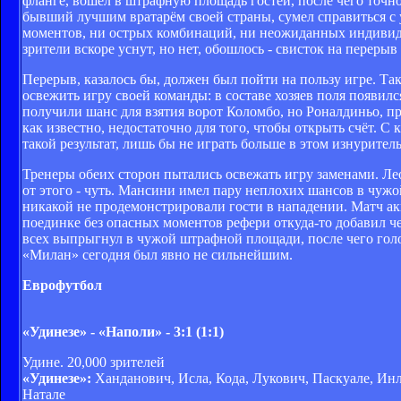
фланге, вошёл в штрафную площадь гостей, после чего точн
бывший лучшим вратарём своей страны, сумел справиться с у
моментов, ни острых комбинаций, ни неожиданных индивиду
зрители вскоре уснут, но нет, обошлось - свисток на перерыв
Перерыв, казалось бы, должен был пойти на пользу игре. Та
освежить игру своей команды: в составе хозяев поля появи
получили шанс для взятия ворот Коломбо, но Роналдиньо, пр
как известно, недостаточно для того, чтобы открыть счёт. С
такой результат, лишь бы не играть больше в этом изнурител
Тренеры обеих сторон пытались освежать игру заменами. Ле
от этого - чуть. Мансини имел пару неплохих шансов в чужо
никакой не продемонстрировали гости в нападении. Матч ак
поединке без опасных моментов рефери откуда-то добавил 
всех выпрыгнул в чужой штрафной площади, после чего голо
«Милан» сегодня был явно не сильнейшим.
Еврофутбол
«Удинезе» - «Наполи» - 3:1 (1:1)
Удине. 20,000 зрителей
«Удинезе»:
Ханданович, Исла, Кода, Лукович, Паскуале, Инле
Натале