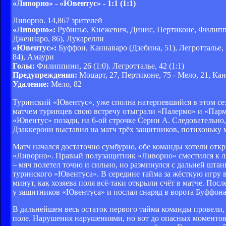
«Ливорно» - «Ювентус» - 1:1 (1:1)
Ливорно. 14,867 зрителей
«Ливорно»:
Рубиньо, Кнежевич, Динис, Пертиконе, Филиппи
Дженнаро, 86), Лукарелли
«Ювентус»:
Буффон, Каннаваро (Дзебина, 51), Легротталье, 
84), Амаури
Голы:
Филиппини, 26 (1:0). Легротталье, 42 (1:1)
Предупреждения:
Моцарт, 27, Пертиконе, 75 - Мело, 21, Кан
Удаление:
Мело, 82
Туринский «Ювентус», уже сполна натерпевшийся в этом сез
матчем туринцев свою встречу отыграли «Палермо» и «Парм
«Ювентус» позади, на 6-ой строчке Серии А. Следовательно
Дзаккерони выставил на матч трёх защитников, потихоньку
Матч начался достаточно сумбурно, обе команды хотели отк
«Ливорно». Правый полузащитник «Ливорно» сместился к 
– мяч полетел точно и сильно, но разминулся с дальней шта
туринского «Ювентуса». В середине тайма за жёсткую игру 
минут, как хозяева поля всё-таки открыли счёт в матче. По
у защитников «Ювентуса» и послал снаряд в ворота Буффона
В дальнейшем весь остаток первого тайма команды провели, 
поле. Нарушения нарушениями, но вот до опасных моментов 