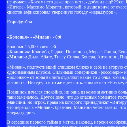
не думает. «Хотя у него даже прав нет», - добавил ещё Жоз
«Интера» Массимо Моратти, который, в душе крича от очер
свисток зафиксировал уверенную победу «нерадзурри».
Еврофутбол
«Болонья» - «Милан» - 0:0
Болонья. 25,000 зрителей
«Болонья»:
Коломбо, Раджи, Портанова, Морас, Ланна, Буше
«Милан»:
Дида, Абате, Тиагу Силва, Бонера, Антонини, Пир
«Милан», подпустивший слишком близко к себе на вторую ст
одноименным клубом. Сильными соперников «россонери» назв
«Болонью» от зоны вылета отделяют какие-то 3 очка, коман
догонять «Интер», и в то же время отклеиваться от «Ромы», 
Поединок начался спокойно, ни одна из команд активно бол
таки замечалось. Другое дело, что до опасных моментов гос
Мансини, но игрок, права на которого принадлежат «Интеру
что перейдя в «Милан», бразилец Мансини чётко заявил, что
«нерадзурри».
В середине первого тайма в матче, наконец, игроки сообра