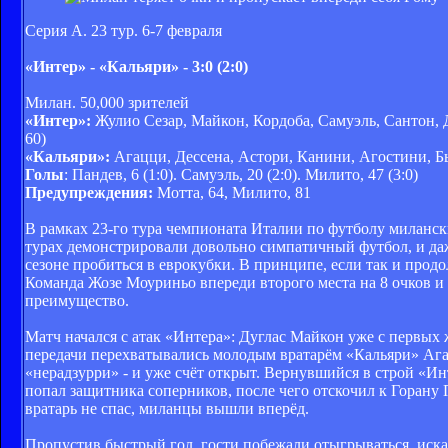
Серия А. 23 тур. 6-7 февраля
«Интер» - «Кальяри» - 3:0 (2:0)
Милан. 50,000 зрителей
«Интер»:
Жулио Сезар, Майкон, Кордоба, Самуэль, Сантон, Д
60)
«Кальяри»:
Агацци, Дессена, Астори, Канини, Агостини, Бь
Голы
: Пандев, 6 (1:0). Самуэль, 20 (2:0). Милито, 47 (3:0)
Предупреждения:
Мотта, 64, Милито, 81
В рамках 23-го тура чемпионата Италии по футболу миланск
турах демонстрировали довольно симпатичный футбол, и даж
сезоне пробиться в еврокубки. В принципе, если так и продо
Команда Жозе Моуриньо впереди второго места на 8 очков и 
преимущество.
Матч начался с атак «Интера»: Дуглас Майкон уже с первых 
передачи перехватывались молодым вратарём «Кальяри» Аг
«нерадзурри» - и уже счёт открыт. Вернувшийся в строй «И
попал защитника соперников, после чего отскочил к Горану П
вратарь не спас, миланцы вышли вперёд.
Пропустив быстрый гол, гости побежали отыгрываться, иск