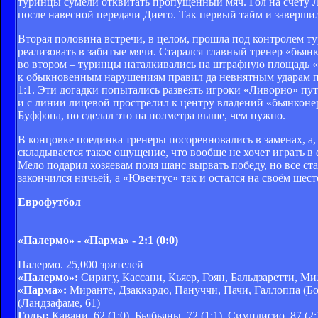
туринцы сумели отквитать пропущенный мяч. Гол на счету Л
после навесной передачи Диего. Так первый тайм и завершил
Вторая половина встречи, в целом, прошла под контролем т
реализовать в забитые мячи. Старался главный тренер «бьян
во втором – туринцы наталкивались на штрафную площадь «
к обыкновенным нарушениям правил да невнятным ударам по в
1:1. Эти догадки попытались развеять игроки «Ливорно» пу
и с линии лицевой прострелил к центру владений «бьянкон
Буффона, но сделал это на полметра выше, чем нужно.
В концовке поединка тренеры посоревновались в заменах, а
складывается такое ощущение, что вообще не хочет играть в
Мело подарил хозяевам поля шанс вырвать победу, но все ст
закончился ничьей, а «Ювентус» так и остался на своём шест
Еврофутбол
«Палермо» - «Парма» - 2:1 (0:0)
Палермо. 25,000 зрителей
«Палермо»:
Сиригу, Кассани, Кьяер, Гоян, Бальдзаретти, Ми
«Парма»:
Миранте, Дзаккардо, Пануччи, Пачи, Галлоппа (Бо
(Ландзафаме, 61)
Голы:
Кавани, 62 (1:0). Бьябьяны, 72 (1:1). Симплисио, 87 (2: