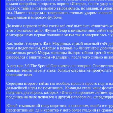
издали попробовал поразить ворота «Интера», но его удар в
первого тайма игра немного выровнялась, но миланцы доказали
гол. Навесная передача завершилась точным ударом головой 
защитников в мировом футболе.
До конца первого тайма гости всё ещё пытались отквитать х
этого оказалось мало: Жулио Сезар в великолепном сейве пер
благодаря нему первая половина матча так и завершилась с
Как любит говорить Жозе Моуриньо, самый опасный счёт для 
своим подопечным, которые в первые 45 минут игры добили
пламенных речей Моура, миланцы быстро забили третий мя
разобрался с защитником «Кальяри», после чего сильно низом
А вот про 3:0 The Special One ничего не говорил. Соответс
сбавили темпы игры в атаке, больше стараясь не пропустить
половине поля.
Середина второго тайма так вообще, прошла просто под эги
дальнейшей игры не поменялась. Команды стали чаще фолить
получить два игрока, которых «Интер» в прошлом летнем тр
поединка на поле появился и другой новобранец «нерадзур
Юный темнокожий полузащитник, в основном, вошёл в игру д
перспективный, да и характер у него более гладкий (в сравн