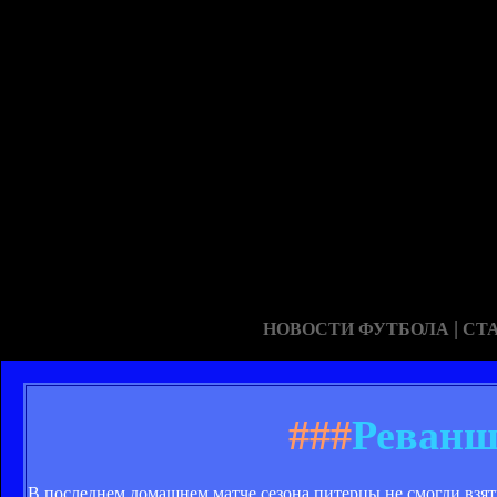
|
НОВОСТИ ФУТБОЛА
СТ
###
Реванш
В последнем домашнем матче сезона питерцы не смогли взять 