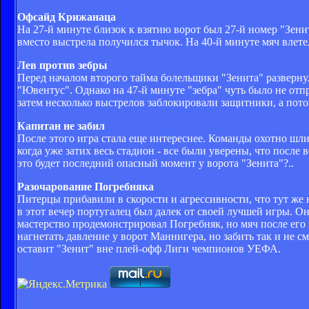
Офсайд Крижанаца
На 27-й минуте близок к взятию ворот был 27-й номер "Зен
вместо выстрела получился тычок. На 40-й минуте мяч влете
Лев против зебры
Перед началом второго тайма болельщики "Зенита" развернул
"Ювентус". Однако на 47-й минуте "зебра" чуть было не отп
затем несколько выстрелов заблокировали защитники, а пото
Капитан не забил
После этого игра стала еще интереснее. Команды охотно шли 
когда уже затих весь стадион - все были уверены, что после 
это будет последний опасный момент у ворота "Зенита"?..
Разочарование Погребняка
Питерцы прибавили в скорости и агрессивности, что тут же
в этот вечер португалец был далек от своей лучшей игры. О
мастерство продемонстрировал Погребняк, но мяч после его
нагнетать давление у ворот Маннигера, но забить так и не с
оставит "Зенит" вне плей-офф Лиги чемпионов УЕФА.