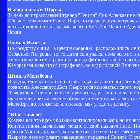
Выбор в пользу Ширла
За день до игры главный тренер "Зенита" Дик Адвокаат не ст
Обычно ее занимает Радек Ширл, но предыдущую встречу - с
восстановившийся от травмы кореец Ким Дон Чжин и Адвокаа
Чехии.
Промах Якинты
По соседству с ним - в центре обороны - расположились Ив
Себастьен Пигренье, но тогда он был удален из-за чего во в
отсутствовали семь травмированных футболистов, не очень-т
Каморанези навесил со штрафного, но удар головой Винченц
Штанга Меллберга
Перед матчем капитан сине-бело-голубых Анатолий Тимощук
позволить Алессандро Дель Пьеро воспользоваться своим к
"бьянконери" не мог нанести прямого удара, таили опасност
заставил на правом фланге сфолить Ломбертса, который тут
Меллберг, но, к счастью для хозяев, мяч угодил в штангу.
"Юве" опаснее
Хозяева все это время больше контролировали мяч, но ничег
Константином Зыряновым, мощно с левой пальнул Павел Погр
Алекса Маннигера, который занял пост номер один вместо 
Пьеро по левому флангу завершился передачей Якинте. К сча