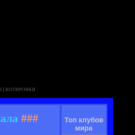
|
Ы
КОТИРОВКИ
еала
###
Топ клубов
мира