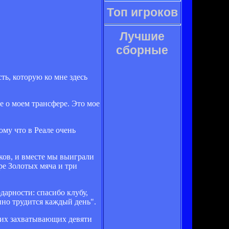
Топ игроков
Лучшие
сборные
ть, которую ко мне здесь
е о моем трансфере. Это мое
ому что в Реале очень
ков, и вместе мы выиграли
ре Золотых мяча и три
дарности: спасибо клубу,
нно трудится каждый день".
тих захватывающих девяти