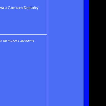
ема и Сантьяго Бернабеу
ом вы также можете