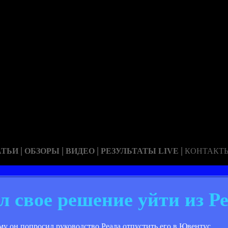
|
|
|
|
АТЬИ
ОБЗОРЫ
ВИДЕО
РЕЗУЛЬТАТЫ LIVE
КОНТАКТ
л свое решение уйти из Р
у он попросил руководство Реала отпустить его в Ювентус.