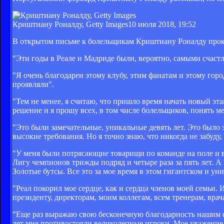
Криштиану Роналду, Getty Images
10 июля 2018, 19:52
В открытом письме к болельщикам Криштиану Роналду прок
"Эти годы в Реале и Мадриде были, вероятно, самыми счаст
"Я очень благодарен этому клубу, этим фанатам и этому горо
проявляли".
"Тем не менее, я считаю, что пришло время начать новый эт
решение и я прошу всех, в том числе болельщиков, понять м
"Это были замечательные, уникальные девять лет. Это было з
высокие требования. Но я точно знаю, что никогда не забуду,
"У меня были потрясающие товарищи по команде на поле и в
Лигу чемпионов трижды подряд и четыре раза за пять лет. А
Золотые бутсы. Все это за мое время в этом гигантском и ун
"Реал покорил мое сердце, как и сердца членов моей семьи. 
президенту, директорам, моим коллегам, всем тренерам, вра
"Еще раз выражаю свою бесконечную благодарность нашим ф
лет мне противостояли великолепные игроки. Мое уважение