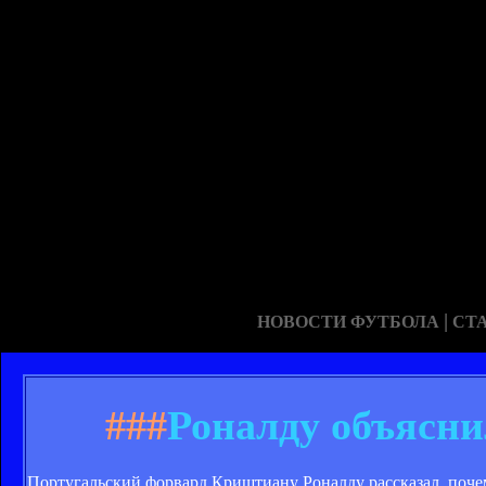
|
НОВОСТИ ФУТБОЛА
СТ
###
Роналду объясни
Португальский форвард Криштиану Роналду рассказал, почем