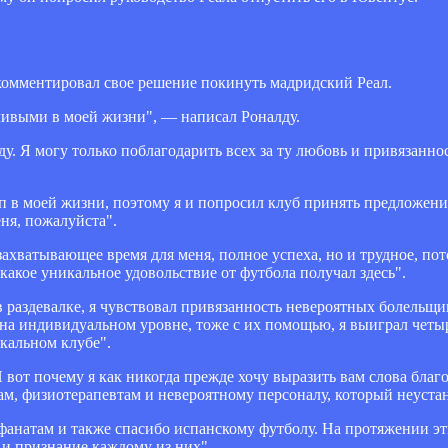
омментировал свое решение покинуть мадридский Реал.
ливыми в моей жизни", — написал Роналду.
ду. Я могу только поблагодарить всех за ту любовь и привязаннос
ап в моей жизни, поэтому я и попросил клуб принять предложени
еня, пожалуйста".
ахватывающее время для меня, полное успеха, но и трудное, пот
 какое уникальное удовольствие от футбола получал здесь".
 раздевалке, я чувствовал привязанность невероятных болельщи
 на индивидуальном уровне, тоже с их помощью, я выиграл четы
икальном клубе".
И вот почему я как никогда прежде хочу выразить вам слова благо
чам, физиотерапевтам и невероятному персоналу, который неуста
анатам и также спасибо испанскому футболу. На протяжении э
 и признание каждому из них".