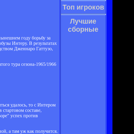
Топ игроков
Лучшие
сборные
нынешнем году борьбу за
обузы Интеру. В результатах
дством Дженнаро Гаттузо,
того тура сезона-1965/1966
ться удалось, то с Интером
 стартовом составе,
ьоре" успех против
ой, а там уж как получится.