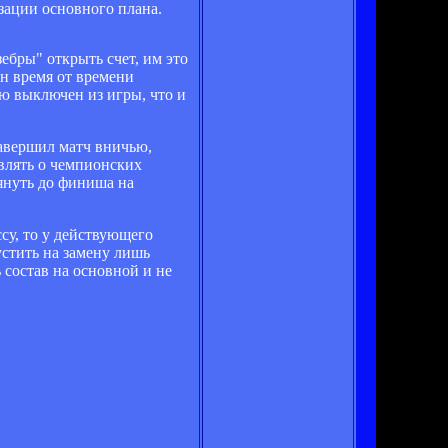
зации основного плана.
ебры" открыть счет, им это
он время от времени
ью выключен из игры, что и
 завершил матч вничью,
являть о чемпионских
януть до финиша на
су, то у действующего
стить на замену лишь
 состав на основной и не