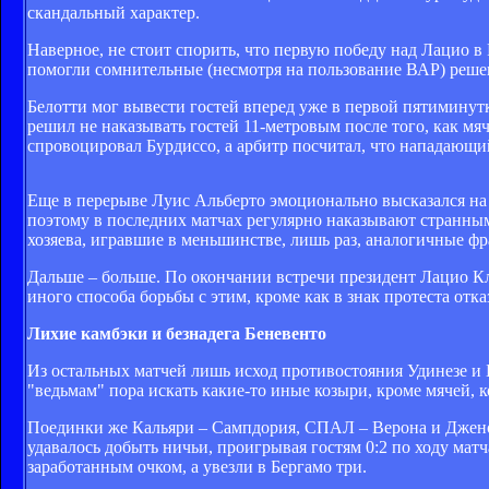
скандальный характер.
Наверное, не стоит спорить, что первую победу над Лацио в
помогли сомнительные (несмотря на пользование ВАР) реше
Белотти мог вывести гостей вперед уже в первой пятиминут
решил не наказывать гостей 11-метровым после того, как мя
спровоцировал Бурдиссо, а арбитр посчитал, что нападающи
Еще в перерыве Луис Альберто эмоционально высказался на к
поэтому в последних матчах регулярно наказывают странным
хозяева, игравшие в меньшинстве, лишь раз, аналогичные фр
Дальше – больше. По окончании встречи президент Лацио Кл
иного способа борьбы с этим, кроме как в знак протеста отка
Лихие камбэки и безнадега Беневенто
Из остальных матчей лишь исход противостояния Удинезе и Б
"ведьмам" пора искать какие-то иные козыри, кроме мячей, к
Поединки же Кальяри – Сампдория, СПАЛ – Верона и Джено
удавалось добыть ничьи, проигрывая гостям 0:2 по ходу мат
заработанным очком, а увезли в Бергамо три.