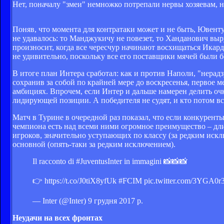
Нет, поначалу "змеи" немножко потрепали нервы хозяевам, н
Поняв, что момента для контратаки может и не быть, Ювенту
не удавалось: то Манджукичу не повезет, то Ханданович выр
произносит, когда все чересчур начинают восхищаться Икард
не удивительно, поскольку все его поставщики мячей были 
В итоге план Интера сработал: как и против Наполи, "нерадз
сохранив за собой по крайней мере до воскресенья, первое м
амбициях. Впрочем, если Интер и дальше намерен делить оч
лидирующей позиции. А победителя не судят, и кто потом вс
Матч в Турине в очередной раз показал, что если конкурент
чемпиона есть над всеми ними огромное преимущество – дл
игроков, значительно уступающих по классу (за редким искл
основной (опять-таки за редким исключением).
Il racconto di #JuventusInter in immagini 📸📸📸
👉 https://t.co/J0tiX8yfUk #FCIM pic.twitter.com/3YGA0
— Inter (@Inter) 9 грудня 2017 р.
Неудачи на всех фронтах