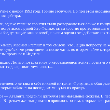
 Риме с ноября 1993 года Торино заслужил. Но при этом несомне
ния арбитра.
ке, однако главные события стали разворачиваться ближе к конц
ч встретился с рукой Яго Фальке, затем яростно протестовавшег
й боднул защитника головой, причем оценил это действие как з
амеру Mediaset Premium в том смысле, что Лацио попросту не х
и судейскими решениями, а после матча, во втором тайме которо
азы произнес и Индзаги.
аудио Лотито поведал миру о необъявленной войне против его к
заться доигрывать чемпионат...-
еневенто не таил в себе никакой интриги. Фриуланцы обыграли 
оторые забивает на последних минутах их вратарь.
а — Аталанта подарили зрителям занимательные сюжеты. В пер
ча. В третьем же отыгрываться пришлось гостям, которые не огр