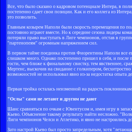
Все, что было сказано о кадровом потенциале Интера, в пол
постепенно сдает свои позиции. Как и его коллега из Интер
это позволить.
Главным козырем Наполи были скорость перемещения по пол
постоянно играют вместе. Но к середине сезона лидеры кома
потеряли право выступать в Лиге чемпионов, отстав в групп
"партенопеям" огромным напряжением сил.
В первом тайме поединка против Фиорентины Наполи все ещ
слишком много. Однако постепенно пришел в себя, и после 
гости, чем ближе к финальному свистку, тем явственнее, сра
Мертенс, выскочив на свидание с голкипером, бесхитростно 
возможностей не использовал явно из-за недостатка опыта де
Первая тройка осталась неизменной на радость поклонникам
"Ослы" сами не летают и другим не дают
Шанс сравняться по очкам с Ювентусом и, имея игру в запас
Кьево. Объяснение такому результату найти несложно. "Вол
Лиги чемпионов Челси и Атлетико, и явно не настроились д
Зато настрой Кьево был просто запредельным, хотя "летающ