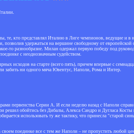
Италии.
ны, те, кто представлял Италию в Лиге чемпионов, ведущие и в 
ки, позволив удержаться на вершине свободному от европейской 
акое-то разнообразие. Милан одержал первую победу под руково
 поединке с неоднозначным судейством.
рных исходов на старте (всего пять), причем впервые с семнадца
огли забить ни одного мяча Ювентус, Наполи, Рома и Интер.
рами первенства Серии А. И если неделю назад с Наполи справи
ри решил обойтись без Дибалы, Алекса Сандро и Дугласа Косты в
собирается использовать ту же тактику, что принесла "старой син
 в своем поединке все с тем же Наполи – не пропустить любой цен