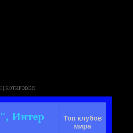
|
Ы
КОТИРОВКИ
", Интер
Топ клубов
мира