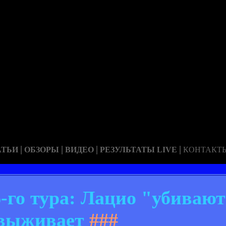
|
|
|
|
АТЬИ
ОБЗОРЫ
ВИДЕО
РЕЗУЛЬТАТЫ LIVE
КОНТАКТ
6-го тура: Лацио "убивают
выживает
###