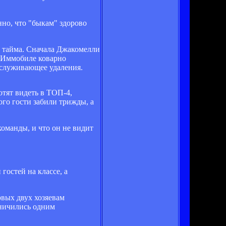
нно, что "быкам" здорово
у тайма. Сначала Джакомелли
о Иммобиле коварно
аслуживающее удаления.
отят видеть в ТОП-4,
го гости забили трижды, а
оманды, и что он не видит
гостей на классе, а
вых двух хозяевам
аничились одним