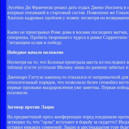
Эусебио Ди Франческо решил дать отдых Джеко (босниец в и
впервые попавший в стартовый состав. Появление же Гонал
Хватало кадровых проблем у хозяев: несмотря на возвращен
Кьево не проигрывал Роме дома в восьми последних матчах, и
соперника. Пробить творившего чудеса в рамке Соррентино т
"летающим ослам и победу.
Победное начало положено
Несмотря на то, что Болонья проиграла шесть из последних
таблице (гости уступали Милану лишь по разнице забитых 
Дженнаро Гаттузо наконец-то отказался от непривычной для 
относительный порядок, что позволило более спокойно вести
первые признаки выздоровления уже заметны. Первая победа 
положили.
Заговор против Лацио
На предматчевой пресс-конференции перед поединком проти
четверки то, что "орлы" вступают в борьбу за скудетто? Индз
оставил никаких сомнений: Лацио в шестнадцатом туре будет 