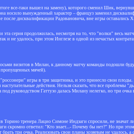
тоге все-таки вышел на замену), которого сменил Шик, вернувши
она носило вынужденный характер – француз заменил дисквали
ие после дисквалификации Радовановича, вне игры оставались Х
 эта серия продолжилась, несмотря на то, что "волки" весь мат
ак и не удалось, при этом Инглезе в одной из нечастых контрат
 восьми визитов в Милан, к данному матчу команды подошли буд
и пропущенных мячей).
"россонери" игры в три защитника, и это принесло свои плоды.
 наступательные действия. Нельзя сказать, что все проблемы "д
под руководством Гаттузо далась Милану нелегко, но три очка 
в Торино тренера Лацио Симоне Индзаги спросили, не значат л
аги скромно ответил: "Кто знает...- Почему бы нет?" Но при этом
брать три очка. Реализовать свои планы хозяевам не удалось, а