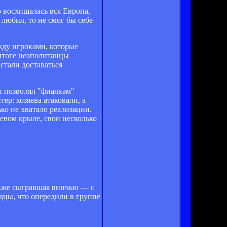
о восхищалась вся Европа,
 любил, то не смог бы себе
жду игроками, которые
 итоге неаполитанцы
стали доставаться
и позволял "фиалкам"
р: хозяева атаковали, а
ко не хватало реализации.
левом крыле, свои несколько
также сыгравшая вничью — с
дцы, что опередили в группе