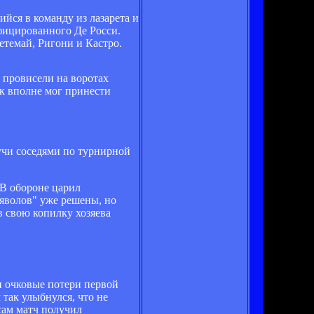
йся в команду из лазарета и
фицированного Де Росси.
етемай, Ригони и Кастро.
ч провисели на воротах
ак вполне мог принести
учи соседями по турнирной
 В обороне царил
ьяволов" уже решены, но
в свою копилку хозяева
и очковые потери первой
 так улыбнулся, что не
 сам матч получил