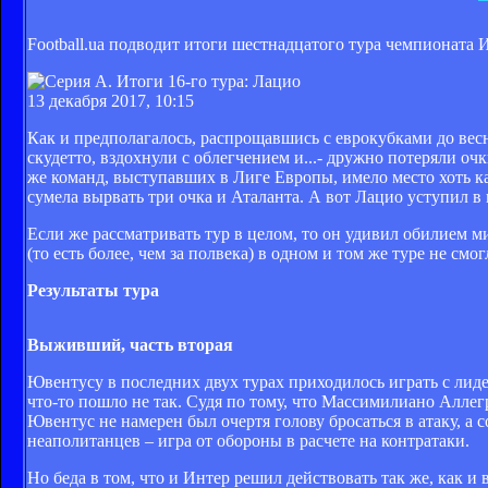
Football.ua подводит итоги шестнадцатого тура чемпионата 
13 декабря 2017, 10:15
Как и предполагалось, распрощавшись с еврокубками до вес
скудетто, вздохнули с облегчением и...- дружно потеряли оч
же команд, выступавших в Лиге Европы, имело место хоть к
сумела вырвать три очка и Аталанта. А вот Лацио уступил в
Если же рассматривать тур в целом, то он удивил обилием ми
(то есть более, чем за полвека) в одном и том же туре не см
Результаты тура
Выживший, часть вторая
Ювентусу в последних двух турах приходилось играть с лиде
что-то пошло не так. Судя по тому, что Массимилиано Аллег
Ювентус не намерен был очертя голову бросаться в атаку, а 
неаполитанцев – игра от обороны в расчете на контратаки.
Но беда в том, что и Интер решил действовать так же, как и