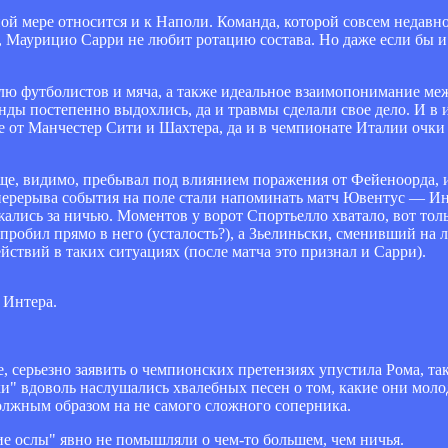
ной мере относится и к Наполи. Команда, которой совсем недавн
а, Маурицио Сарри не любит ротацию состава. Но даже если бы и
ю футболистов и мяча, а также идеальное взаимопонимание ме
нды постепенно выдохлись, да и травмы сделали свое дело. И в
е от Манчестер Сити и Шахтера, да и в чемпионате Италии очки 
е, видимо, пребывал под влиянием поражения от Фейеноорда, 
перерыва события на поле стали напоминать матч Ювентус — Инте
жались за ничью. Моментов у ворот Спортьелло хватало, вот толь
пробил прямо в него (усталость?), а Зьелиньски, сменивший на 
йствий в таких ситуациях (после матча это признал и Сарри).
 Интера.
е, серьезно заявить о чемпионских претензиях упустила Рома, 
ки" вдоволь наслушались хвалебных песен о том, какие они моло
олжным образом на не самого сложного соперника.
ие ослы" явно не помышляли о чем-то большем, чем ничья.