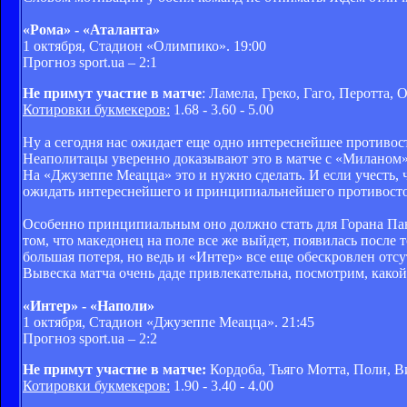
«Рома» - «Аталанта»
1 октября, Стадион «Олимпико». 19:00
Прогноз sport.ua –
2:1
Не примут участие в матче
: Ламела, Греко, Гаго, Перотта,
Котировки букмекеров:
1.68 - 3.60 - 5.00
Ну а сегодня нас ожидает еще одно интереснейшее противост
Неаполитацы уверенно доказывают это в матче с «Миланом»,
На «Джузеппе Меацца» это и нужно сделать. И если учесть, ч
ожидать интереснейшего и принципиальнейшего противосто
Особенно принципиальным оно должно стать для Горана Панд
том, что македонец на поле все же выйдет, появилась после
большая потеря, но ведь и «Интер» все еще обескровлен отс
Вывеска матча очень даде привлекательна, посмотрим, какой
«Интер» - «Наполи»
1 октября, Стадион «Джузеппе Меацца». 21:45
Прогноз sport.ua –
2:2
Не примут участие в матче:
Кордоба, Тьяго Мотта, Поли, В
Котировки букмекеров:
1.90 - 3.40 - 4.00