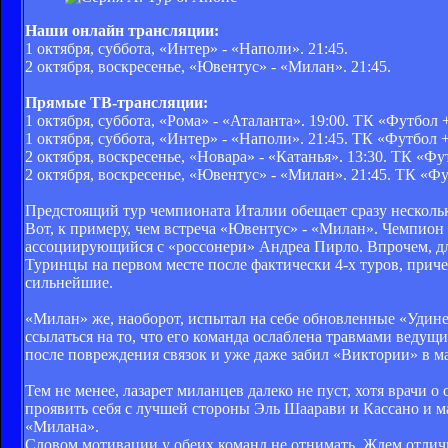
Наши онлайн трансляции:
1 октября, суббота,
«Интер» - «Наполи»
. 21:45.
2 октября, воскресенье,
«Ювентус» - «Милан»
. 21:45.
Прямые ТВ-трансляции:
1 октября, суббота,
«Рома» - «Аталанта». 19:00. ТК «Футбол 
1 октября, суббота, «Интер» - «Наполи». 21:45. ТК «Футбол 
2 октября, воскресенье, «Новара» - «Катанья». 13:30. ТК «Ф
2 октября, воскресенье, «Ювентус» - «Милан». 21:45. ТК «Ф
Предстоящий тур чемпионата Италии обещает сразу нескольк
Вот, к примеру, чем встреча «Ювентус» - «Милан». Чемпион 
ассоциирующийся с «россонери» Андреа Пирло. Впрочем, д
Туринцы на первом месте после фактически 4-х туров, прич
сильнейшие.
«Милан» же, наоборот, испытал на себе обновленные «Удине
ссылаться на то, что его команда ослаблена травмами ведущ
после повреждения связок и уже даже забил «Виктории» в м
Тем не менее, лазарет миланцев далеко не пуст, хотя врачи
проявить себя с лучшей стороны Эль Шаарави и Кассано и ма
«Милана».
Словом мотивации у обеих команд не отнимать. Ждем отлич