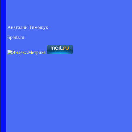
Анатолий Тимощук
Sports.ru