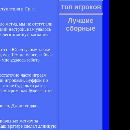
Топ игроков
ступления в Лиге
Лучшие
ле матча, мы не отступали
сборные
ший настрой, нам удалось
е десять минут, когда мы
атч с «Ювентусом» также
ома. Тем не менее, сейчас,
о мне удалось забить
остаточно часто играем
ими игроками. Буффон по-
 что не будешь играть с
осмотрим, как будет в этот
уннелю, Джанлуиджи
циальных матчах за
 Наш вратарь сделал длинную