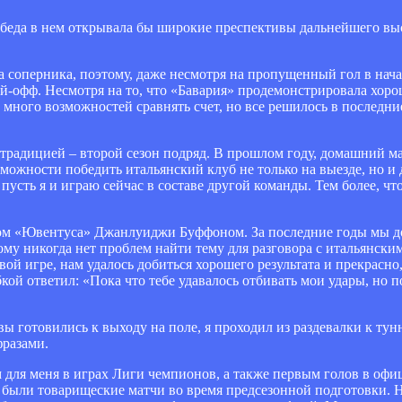
еда в нем открывала бы широкие преспективы дальнейшего вы
ла соперника, поэтому, даже несмотря на пропущенный гол в нача
ей-офф. Несмотря на то, что «Бавария» продемонстрировала хоро
к много возможностей сравнять счет, но все решилось в последни
 традицией – второй сезон подряд. В прошлом году, домашний м
ожности победить итальянский клуб не только на выезде, но и д
пусть я и играю сейчас в составе другой команды. Тем более, чт
ером «Ювентуса» Джанлуиджи Буффоном. За последние годы мы д
тому никогда нет проблем найти тему для разговора с итальянск
ой игре, нам удалось добиться хорошего результата и прекрасно,
кой ответил: «Пока что тебе удавалось отбивать мои удары, но п
вы готовились к выходу на поле, я проходил из раздевалки к т
фразами.
м для меня в играх Лиги чемпионов, а также первым голов в офи
то были товарищеские матчи во время предсезонной подготовки.