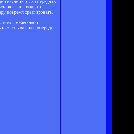
но касание отдал передачу.
атарю – показал, что
ру вовремя среагировать.
 летел с небывалой
ьно очень важная, впереди