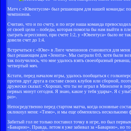
Матч с «Ювентусом» был решающим для нашей команды: поб
чемпионов.
Считаю, что и по счету, и по игре наша команда превосходи
от своей цели – победы, которая помогла бы нам выйти в пл
сыграть агрессивно, при счете 1:2, у «Ювентуса» было не та
довели счет до 1:4.
Встречаться с «Юве» в Лиге чемпионов становится для меня
был решающим для «Зенита». Мы сыграли 0:0, хотя были возм
так получилось, что мне удалось взять своеобразный реванш, 
четвертый мяч.
Кстати, перед началом игры, удалось пообщаться с голкип
против друг друга в составе своих клубов или сборной, поэ
дружески сказал: «Хорошо, что ты не играл в Мюнхене в перв
первых минут сегодня. Я знаю, какие у тебя удары». Я с улыб
раз».
Непосредственно перед cтартом матча, когда основные соста
окликнул меня: «Тимо», и мы еще обменялись несколькими 
Забитый гол не только поставил точку в игре, но был первы
«Баварию». Правда, летом я уже забивал за «Баварию», но 