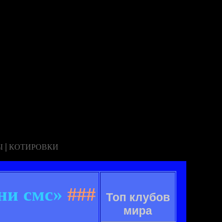
|
Ы
КОТИРОВКИ
ни смс»
###
Топ клубов
мира