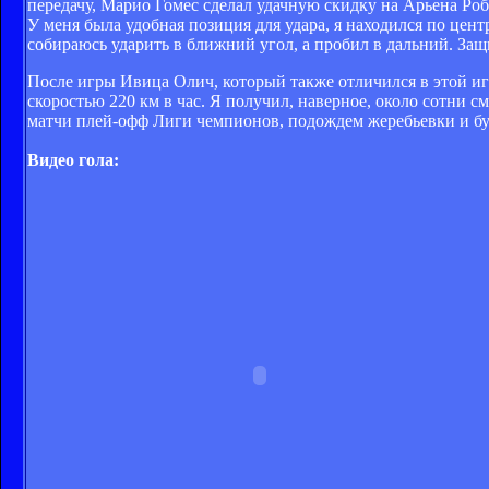
передачу, Марио Гомес сделал удачную скидку на Арьена Роб
У меня была удобная позиция для удара, я находился по цен
собираюсь ударить в ближний угол, а пробил в дальний. За
После игры Ивица Олич, который также отличился в этой игре
скоростью 220 км в час. Я получил, наверное, около сотни с
матчи плей-офф Лиги чемпионов, подождем жеребьевки и буд
Видео гола: