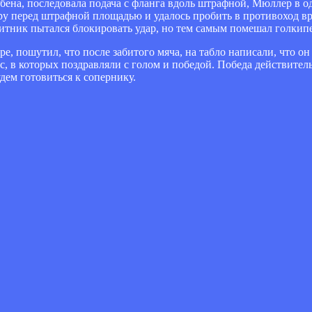
бена, последовала подача с фланга вдоль штрафной, Мюллер в од
тру перед штрафной площадью и удалось пробить в противоход вр
щитник пытался блокировать удар, но тем самым помешал голкипе
, пошутил, что после забитого мяча, на табло написали, что он
мс, в которых поздравляли с голом и победой. Победа действител
ем готовиться к сопернику.