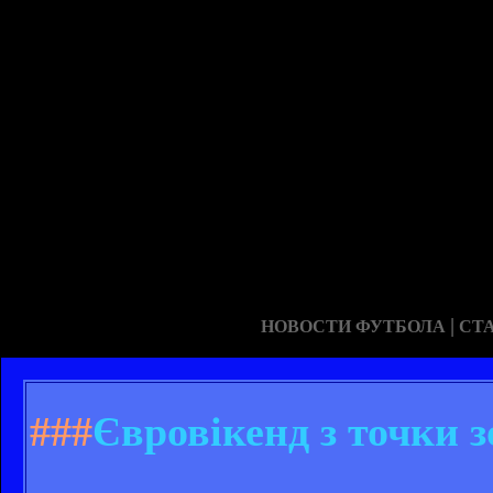
|
НОВОСТИ ФУТБОЛА
СТ
###
Євровікенд з точки з