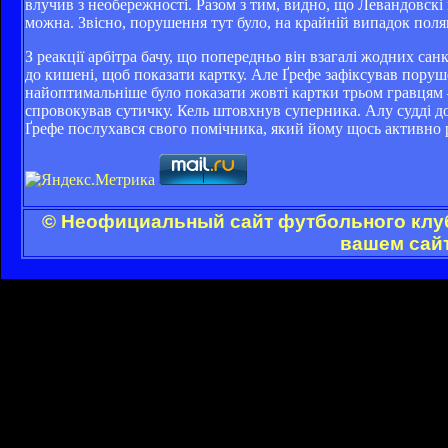
влучив з необережності. Разом з тим, видно, що Левандовскі
можна. Звісно, порушення тут було, на крайній випадок пол
З реакції арбітра бачу, що попередньо він взагалі жодних сан
до кишені, щоб показати картку. Але Ґрефе зафіксував поруше
найоптимальніше було показати жовті картки трьом гравцям –
спровокував сутичку. Кель штовхнув суперника. Алу судді 
Ґрефе послухався свого помічника, який йому щось активно 
© Неофициальный сайт футбольного клуб
вашем сайт