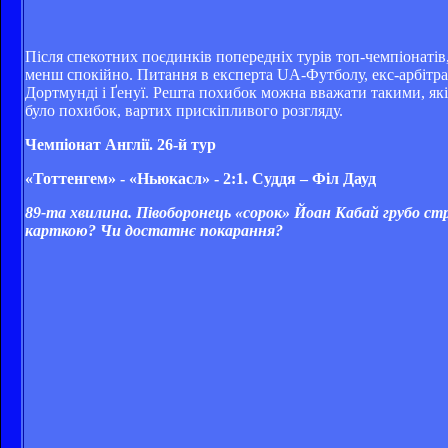
Після спекотних поєдинків попередніх турів топ-чемпіонатів
менш спокійно. Питання в експерта UA-Футболу, екс-арбітр
Дортмунді і Ґенуї. Решта похибок можна вважати такими, які 
було похибок, вартих прискіпливого розгляду.
Чемпіонат Англії. 26-й тур
«Тоттенгем» - «Ньюкасл» - 2:1. Суддя – Філ Дауд
89-та хвилина. Півоборонець «сорок» Йоан Кабай грубо ст
карткою? Чи достатнє покарання?