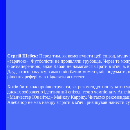
Сергій Шебек:
Перед тим, як коментувати цей епізод, мушу 
«гарячою». Футболісти не проявляли грубощів. Через те можу 
б беззаперечною, адже Кабай не намагався зіграти в м'яч, 
Дауд з того ракурсу, з якого він бачив момент, міг подумат
рішення рефері мав підказати асистент.
Хотів би також проілюструвати, як рекомендує поступати 
дисках зображено ідентичний епізод, теж з чемпіонату Англі
«Манчестер Юнайтед» Майклу Карріку. Читаємо рекомендацію 
Адебайор не мав наміру зіграти в м'яч і ризикував нанести с