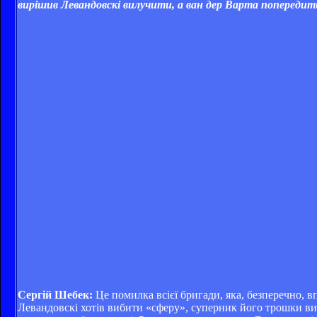
вирішив Левандовскі вилучити, а ван дер Варта попередит
Сергій Шебек:
Це помилка всієї бригади, яка, безперечно, в
Левандовскі хотів вибити «сферу», суперник його трошки вип