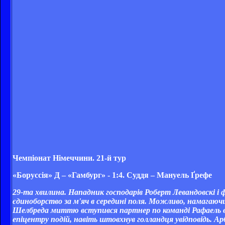
Чемпіонат Німеччини. 21-й тур
«Боруссія» Д – «Гамбург» - 1:4. Суддя – Мануель Ґрефе
29-та хвилина. Нападник господарів Роберт Левандовскі і
єдиноборство за м'яч в середині поля. Можливо, намагаючи
Шелбреда миттю вступився партнер по команді Рафаель ван
епіцентру подій, навіть штовхнув голландця увідповідь. 