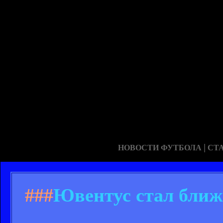
|
НОВОСТИ ФУТБОЛА
СТ
###
Ювентус стал ближ