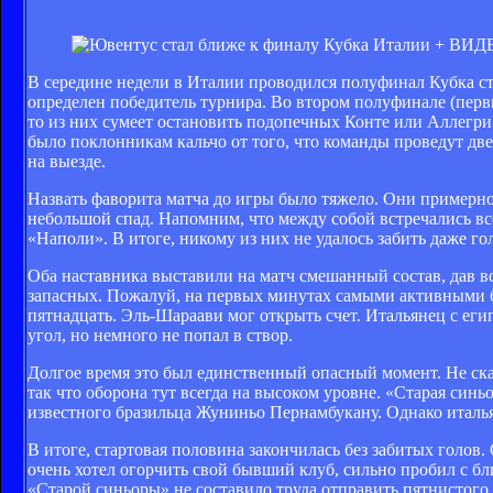
В середине недели в Италии проводился полуфинал Кубка с
определен победитель турнира. Во втором полуфинале (первы
то из них сумеет остановить подопечных Конте или Аллегр
было поклонникам кальчо от того, что команды проведут две
на выезде.
Назвать фаворита матча до игры было тяжело. Они примерно 
небольшой спад. Напомним, что между собой встречались в
«Наполи». В итоге, никому из них не удалось забить даже гол
Оба наставника выставили на матч смешанный состав, дав 
запасных. Пожалуй, на первых минутах самыми активными б
пятнадцать. Эль-Шараави мог открыть счет. Итальянец с еги
угол, но немного не попал в створ.
Долгое время это был единственный опасный момент. Не сказ
так что оборона тут всегда на высоком уровне. «Старая син
известного бразильца Жуниньо Пернамбукану. Однако италья
В итоге, стартовая половина закончилась без забитых голов
очень хотел огорчить свой бывший клуб, сильно пробил с бли
«Старой синьоры» не составило труда отправить пятнистого 