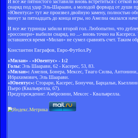
И все же пятнистого заставили вновь встретиться с сеткой 
снаряд под удар Эль-Шараави, а молодой форвард от души пр
«Ювентуса» тут же произвел двойную замену, полностью об
минут за пятнадцать до конца игры, но Амелиа оказался наче
И все же туринцы забили второй гол. Любопытно, что дубл
«россонери» выбили снаряд, но ...- вновь точно на Касерес
оставшееся время «Милан» не сумел сравнять счет. Таким об
Константин Евграфов, Евро-Футбол.Ру
«Милан» - «Ювентус» - 1:2
Голы
: Эль Шаарави, 62 - Касерес, 53, 83.
«Милан»:
Амелия, Бонера, Мексес, Тиаго Силва, Антонини, 
Ибрахимович, Эль Шаарави.
«Ювентус»:
Сторари, Касерес, Бонуччи, Барцальи, Кьеллини
Пьеро (Квальярелла, 67).
Предупреждение: Амброзини, Мексес - Квальярелла.