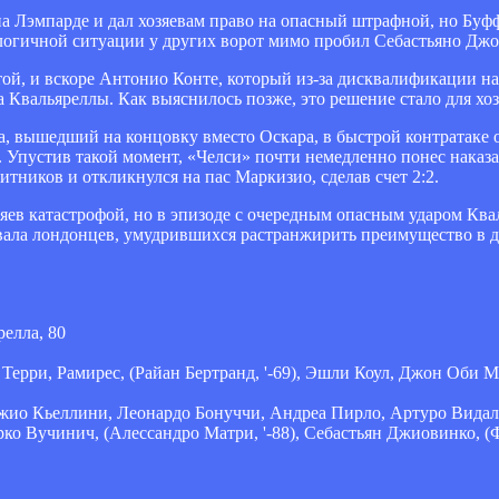
 на Лэмпарде и дал хозяевам право на опасный штрафной, но Буф
алогичной ситуации у других ворот мимо пробил Себастьяно Джо
ой, и вскоре Антонио Конте, который из-за дисквалификации на
а Квальяреллы. Как выяснилось позже, это решение стало для хо
а, вышедший на концовку вместо Оскара, в быстрой контратаке 
. Упустив такой момент, «Челси» почти немедленно понес наказа
тников и откликнулся на пас Маркизио, сделав счет 2:2.
озяев катастрофой, но в эпизоде с очередным опасным ударом Ква
довала лондонцев, умудрившихся растранжирить преимущество в д
релла, 80
 Терри, Рамирес, (Райан Бертранд, '-69), Эшли Коул, Джон Оби 
ио Кьеллини, Леонардо Бонуччи, Андреа Пирло, Артуро Видаль
о Вучинич, (Алессандро Матри, '-88), Себастьян Джиовинко, (Ф