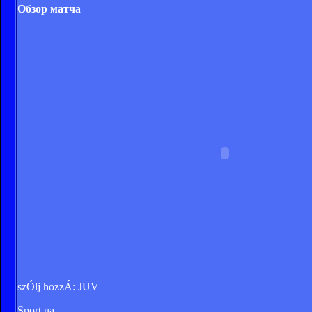
Обзор матча
szÓlj hozzÁ: JUV
Sport.ua