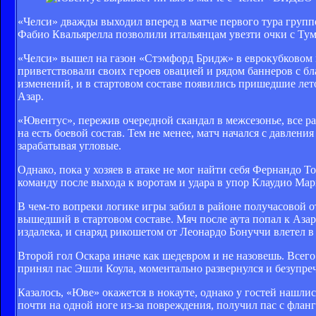
«Челси» дважды выходил вперед в матче первого тура групп
Фабио Квальярелла позволили итальянцам увезти очки с Ту
«Челси» вышел на газон «Стэмфорд Бридж» в еврокубковом
приветствовали своих героев овацией и рядом баннеров с б
изменений, и в стартовом составе появились пришедшие лет
Азар.
«Ювентус», пережив очередной скандал в межсезонье, все ра
на есть боевой состав. Тем не менее, матч начался с давлен
зарабатывая угловые.
Однако, пока у хозяев в атаке не мог найти себя Фернандо 
команду после выхода к воротам и удара в упор Клаудио Ма
В чем-то вопреки логике игры забил в районе получасовой о
вышедший в стартовом составе. Мяч после аута попал к Азар
издалека, и снаряд рикошетом от Леонардо Бонуччи влетел в 
Второй гол Оскара иначе как шедевром и не назовешь. Всего
принял пас Эшли Коула, моментально развернулся и безупре
Казалось, «Юве» окажется в нокауте, однако у гостей нашли
почти на одной ноге из-за повреждения, получил пас с фланг