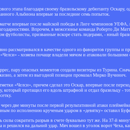
ового этапа благодаря своему бразильскому дебютанту Оскару, 
манного Альбиона впервые за последние семь попыток.
 матче впервые после майской победы в Лиге чемпионов УЕФА,
лагодарностями. Впрочем, в межсезонье команда Роберто Ди Матт
ом футболисты, призванные вскоре стать лидерами, - юный браз
вно рассматривался в качестве одного из фаворитов группы и п
ия «Челси» - хозяева почаще владели мячом и атаковали большим
Торрес, пару опасных моментов создали визитеры из Турина. Снач
ркизио, а затем из выгодной позиции промазал Мирко Вучинич.
тметки «Челси», причем сделал это Оскар, впервые после перех
у, который протащил его вдоль штрафной и отдал бразильцу - то
сетку.
 через две минуты после первой результативной атаки плеймейке
чным по исполнению крученым ударом в «девятку» оставил Буфф
сь силы сократить разрыв в счете буквально тут же. На 37-й мин
а и решился на дальний удар. Мяч вошел в уголок ворот Чеха, как