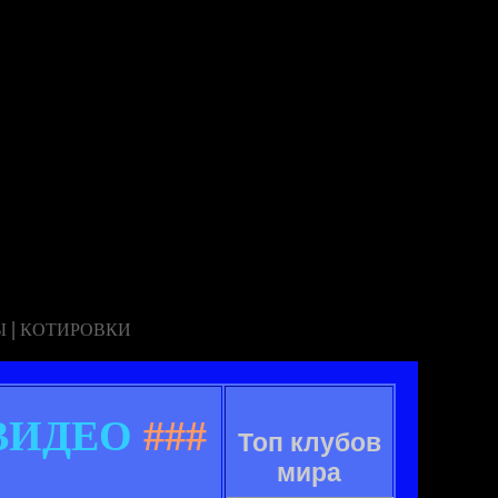
|
Ы
КОТИРОВКИ
+ВИДЕО
###
Топ клубов
мира