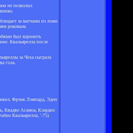
фон не позволил
винко.
блюдает за матчами из ложи
зяев роковым.
обязан был хоронить
ние. Квальярелла после
льяреллы за Чеха сыграла
ва гола.
Микел, Фрэнк Лэмпард, Эден
, Квадво Асамоа, Клаудио
абио Квальярелла, '-75)