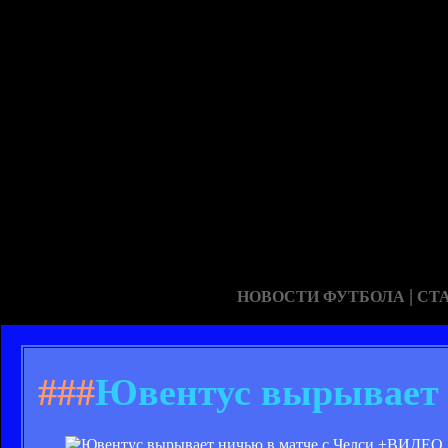
|
НОВОСТИ ФУТБОЛА
СТ
###
Ювентус вырывает 