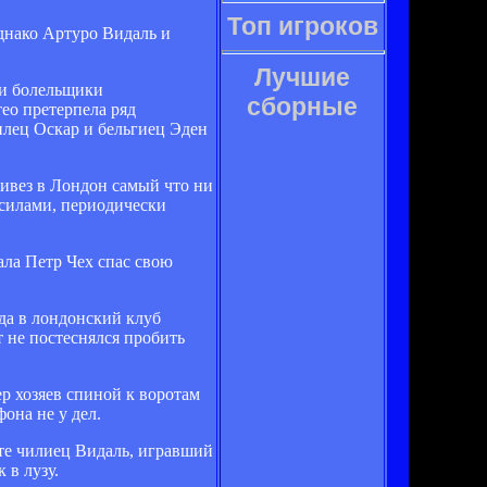
Топ игроков
однако Артуро Видаль и
Лучшие
 и болельщики
сборные
ео претерпела ряд
илец Оскар и бельгиец Эден
ривез в Лондон самый что ни
и силами, периодически
ала Петр Чех спас свою
ода в лондонский клуб
т не постеснялся пробить
р хозяев спиной к воротам
она не у дел.
уте чилиец Видаль, игравший
 в лузу.