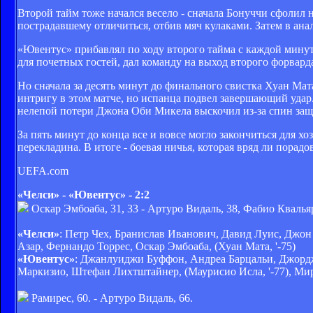
Второй тайм тоже начался весело - сначала Бонуччи сфолил
пострадавшему отличиться, отбив мяч кулаками. Затем в ан
«Ювентус» прибавлял по ходу второго тайма с каждой минут
для почетных гостей, дал команду на выход второго форвард
Но сначала за десять минут до финального свистка Хуан Мат
интригу в этом матче, но испанца подвел завершающий удар
нелепой потери Джона Оби Микела выскочил из-за спин защи
За пять минут до конца все и вовсе могло закончиться для х
перекладина. В итоге - боевая ничья, которая вряд ли пора
UEFA.com
«Челси» - «Ювентус» - 2:2
Оскар Эмбоаба, 31, 33 - Артуро Видаль, 38, Фабио Квалья
«Челси»
: Петр Чех, Бранислав Иванович, Давид Луис, Джон
Азар, Фернандо Торрес, Оскар Эмбоаба, (Хуан Мата, '-75)
«Ювентус»
: Джанлуиджи Буффон, Андреа Барцальи, Джордж
Маркизио, Штефан Лихтштайнер, (Маурисио Исла, '-77), Мирк
Рамирес, 60. - Артуро Видаль, 66.