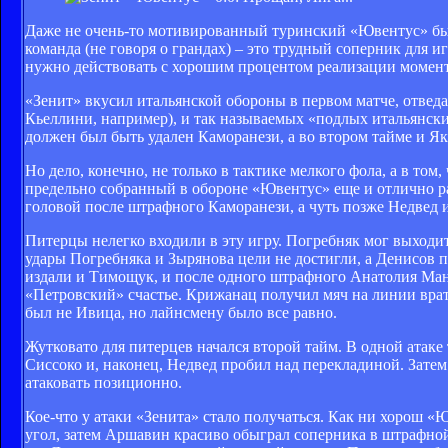
Даже не очень-то мотивированный туринский «Ювентус» был 
команда (не говоря о грандах) – это трудный соперник для
нужно действовать с хорошим процентом реализации моменто
«Зенит» вкусил итальянской обороны в первом матче, отвед
Кьеллини, например), и так называемых «подлых итальянски
должен был быть удален Каморанези, а во втором тайме и Як
Но дело, конечно, не только в тактике мелкого фола, а в том,
предельно собранный в обороне «Ювентус» еще и отлично ра
головой после штрафного Каморанези, а чуть позже Недвед и
Питерцы нелегко входили в эту игру. Погребняк мог выходит
удары Погребняка и Зырянова цели не достигли, а Денисов 
издали и Тимощук, и после одного штрафного Анатолия Ман
«Петровский» счастье. Крижанац получил мяч на линии врата
был не Ивица, но лайнсмену было все равно.
Жутковато для питерцев начался второй тайм. В одной атаке
Сиссоко и, наконец, Недвед пробил над перекладиной. Затем
атаковать позиционно.
Кое-что у атаки «Зенита» стало получаться. Как ни хорош «Ю
угол, затем Аршавин красиво обыграл соперника в штрафной