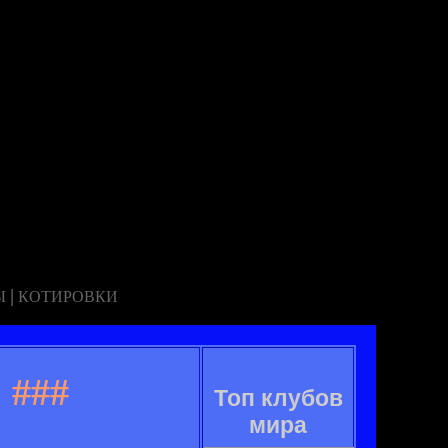
|
Ы
КОТИРОВКИ
.
###
Топ клубов
мира