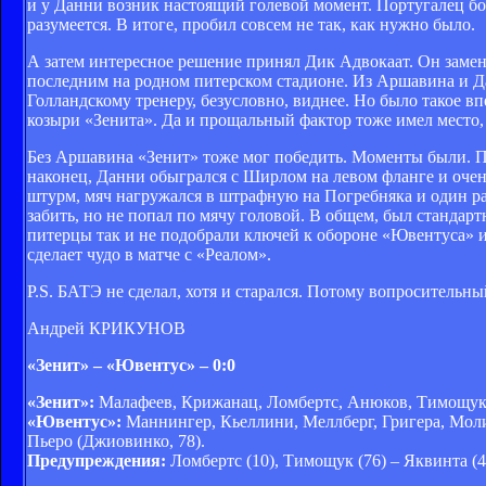
и у Данни возник настоящий голевой момент. Португалец б
разумеется. В итоге, пробил совсем не так, как нужно было.
А затем интересное решение принял Дик Адвокаат. Он замен
последним на родном питерском стадионе. Из Аршавина и Д
Голландскому тренеру, безусловно, виднее. Но было такое 
козыри «Зенита». Да и прощальный фактор тоже имел место, 
Без Аршавина «Зенит» тоже мог победить. Моменты были. П
наконец, Данни обыгрался с Ширлом на левом фланге и очень
штурм, мяч нагружался в штрафную на Погребняка и один раз
забить, но не попал по мячу головой. В общем, был станда
питерцы так и не подобрали ключей к обороне «Ювентуса» 
сделает чудо в матче с «Реалом».
P.S. БАТЭ не сделал, хотя и старался. Потому вопросительный
Андрей КРИКУНОВ
«Зенит» – «Ювентус» – 0:0
«Зенит»:
Малафеев, Крижанац, Ломбертс, Анюков, Тимощук,
«Ювентус»:
Маннингер, Кьеллини, Меллберг, Григера, Моли
Пьеро (Джиовинко, 78).
Предупреждения:
Ломбертс (10), Тимощук (76) – Яквинта (43