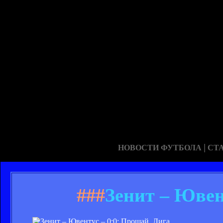
|
НОВОСТИ ФУТБОЛА
СТ
###
Зенит – Ювент