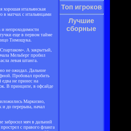
Топ игроков
я хорошая итальянская
о в матчах с итальянцами
Лучшие
сборные
в и непроходимости
тучки еще в первом тайме
 лицо Тимощука.
о «Спартаком». А закрытый,
ачала Мельберг пробил
асла левая штанга.
вно не ожидал. Дальние
афной. Пробовал пробить
 едва не принес на
ок. В принципе, в офсайде
приложились Маркизио,
 и до перерыва, начал
не забросил мяч в дальний
прострел с правого фланга