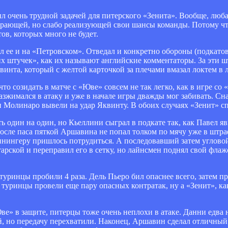
очень трудной задачей для питерского «Зенита». Вообще, люба
 играющей, но слабо реализующей свои шансы команды. Потому чт
в, которых много не будет.
ал ее и на «Петровском». Отведал и конкретно обороны (подкато
х штучек», как их называют английские комментаторы. За эти ш
винта, который с желтой карточкой за плечами вмазал локтем в
 что созидать в матче с «Юве» совсем не так легко, как в игре с
зжимался в атаку и уже в начале игры дважды мог забивать. Сн
 Молинаро вывели на удар Яквинту. В обоих случаях «Зенит» сп
ь один на один, но Кьеллини сыграл в подкате так, как Павел я
после паса пяткой Аршавина не попал толком по мячу уже в штр
нингеру пришлось потрудиться. А последовавший затем угловой
рской и переправил его в сетку, но лайнсмен поднял свой флаж
 туринцы пробили 4 раза. Дель Пьеро бил опаснее всего, затем 
 туринцы провели еще пару опасных контратак, ну а «Зенит», как
ве» в защите, питерцы тоже очень неплохи в атаке. Данни едва 
, но передачу перехватили. Наконец, Аршавин сделал отличный 