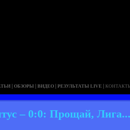
|
|
|
|
АТЬИ
ОБЗОРЫ
ВИДЕО
РЕЗУЛЬТАТЫ LIVE
КОНТАКТ
ус – 0:0: Прощай, Лига..