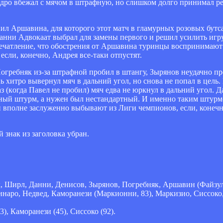
одро вбежал с мячом в штрафную, но слишком долго принимал р
ил Аршавина, для которого этот матч в гламурных розовых бутс
анни Адвокаат выбрал для замены первого и решил усилить иг
впечатление, что обострения от Аршавина туринцы воспринимают
если, конечно, Андрея все-таки отпустят.
огребняк из-за штрафной пробил в штангу, Зырянов неудачно п
 хитро вывернул мяч в дальний угол, но снова не попал в цель.
 (когда Павел не пробил) мяч едва не юркнул в дальний угол. Д
ртный штурм, а нужен был нестандартный. И именно таким штурм
и вполне заслуженно выбывают из Лиги чемпионов, если, конеч
 знак из заголовка убран.
 Ширл, Данни, Денисов, Зырянов, Погребняк, Аршавин (Файзул
наро, Недвед, Каморанези (Маркионни, 83), Маркизио, Сиссоко,
), Каморанези (45), Сиссоко (92).