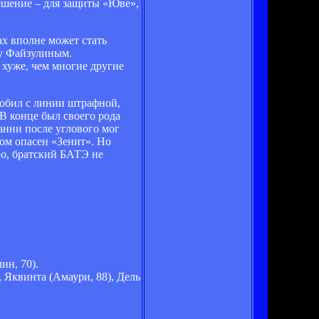
ешение – для защиты «Юве»,
ах вполне может стать
ру Файзулиным.
 хуже, чем многие другие
робил с линии штрафной,
 В конце был своего рода
анни после углового мог
ом опасен «Зенит». Но
но, братский БАТЭ не
ин, 70).
 Яквинта (Амаури, 88), Дель